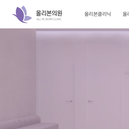
올리본클리닉
올