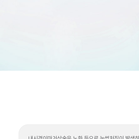
내시경이마거상술은 노화 등으로 눈썹처짐이 발생하