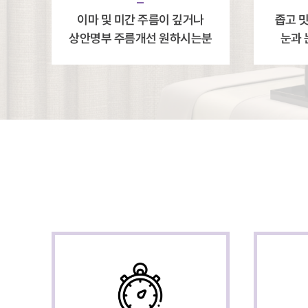
이마 및 미간 주름이 깊거나
좁고 
상안명부 주름개선 원하시는분
눈과 