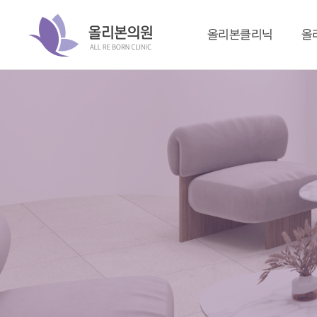
올리본클리닉
올