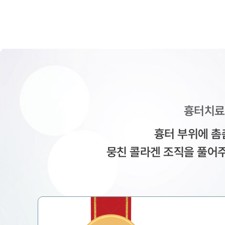
흉터치료 
흉터 부위에 촘
뭉친 콜라겐 조직을 풀어