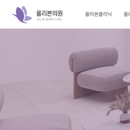
올리본클리닉
올